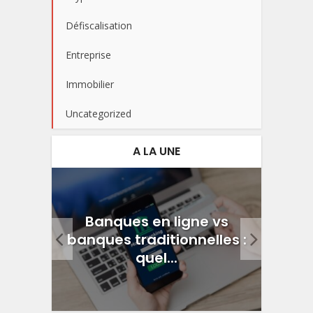
Défiscalisation
Entreprise
Immobilier
Uncategorized
A LA UNE
vrir
Banques en ligne vs
Inve
igne
banques traditionnelles :
fa
quel...