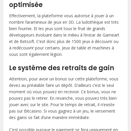
optimisée
Effectivement, la plateforme vous autorise à jouer à un
nombre faramineux de jeux en 3D. La ludothèque est très
bien fournie. Et les jeux sont tous le fruit de grands
développeurs évoluant dans le milieu à l’instar de Gameart
et de Betsoft. C’est donc plus de 1500 jeux à découvrir ou
à redécouvrir pour certains. Jeux de table et machines à
sous sont également légion.
Le système des retraits de gain
Attention, pour avoir un bonus sur cette plateforme, vous
devez au préalable faire un dépôt. D’ailleurs c’est le seul
moment où vous pouvez en recevoir. Ce bonus, vous ne
pouvez pas le retirer. En revanche, vous pouvez très bien
jouer avec sur le site. Pour le temps de retrait, il n’existe
pas sur Bitcasino. Si vous gagnez à un jeu, le versement
des gains se fait d’une manière immédiate.
C’est possible puisque le paiement se fera uniquement en