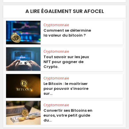
A LIRE ÉGALEMENT SUR AFOCEL
Cryptomonnaie
Comment se détermine
la valeur du bitcoin ?
Cryptomonnaie
Tout savoir sur les jeux
NFT pour gagner de
Crypto.
Cryptomonnaie
Le Bitcoin : le maitriser
pour pouvoir s’inscrire
sur...
Cryptomonnaie
Convertir ses Bitcoins en
euros, votre petit guide
du...