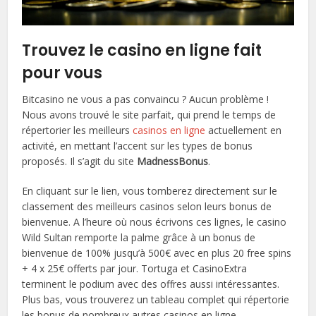
Trouvez le casino en ligne fait
pour vous
Bitcasino ne vous a pas convaincu ? Aucun problème !
Nous avons trouvé le site parfait, qui prend le temps de
répertorier les meilleurs
casinos en ligne
actuellement en
activité, en mettant l’accent sur les types de bonus
proposés. Il s’agit du site
MadnessBonus
.
En cliquant sur le lien, vous tomberez directement sur le
classement des meilleurs casinos selon leurs bonus de
bienvenue. A l’heure où nous écrivons ces lignes, le casino
Wild Sultan remporte la palme grâce à un bonus de
bienvenue de 100% jusqu’à 500€ avec en plus 20 free spins
+ 4 x 25€ offerts par jour. Tortuga et CasinoExtra
terminent le podium avec des offres aussi intéressantes.
Plus bas, vous trouverez un tableau complet qui répertorie
les bonus de nombreux autres casinos en ligne.